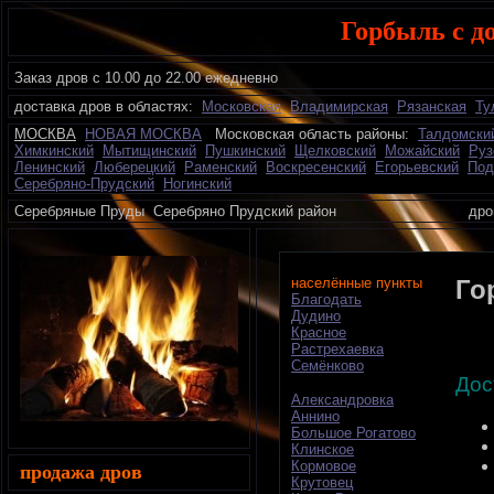
Горбыль с д
Заказ дров с 10.00 до 22.00 ежедневно
доставка дров в областях:
Московская
Владимирская
Рязанская
Ту
МОСКВА
НОВАЯ МОСКВА
Московская область районы:
Талдомски
Химкинский
Мытищинский
Пушкинский
Щелковский
Можайский
Руз
Ленинский
Люберецкий
Раменский
Воскресенский
Егорьевский
Под
Серебряно-Прудский
Ногинский
Серебряные Пруды Серебряно Прудский район дрова
населённые пункты
Го
Благодать
Дудино
Красное
Растрехаевка
Семёнково
Дос
Александровка
Аннино
Большое Рогатово
Клинское
Кормовое
продажа дров
Крутовец