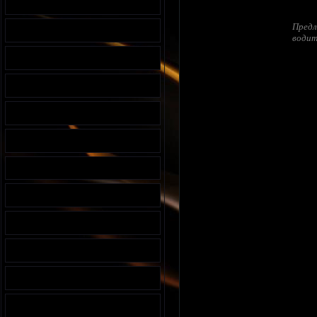
Предл
водит