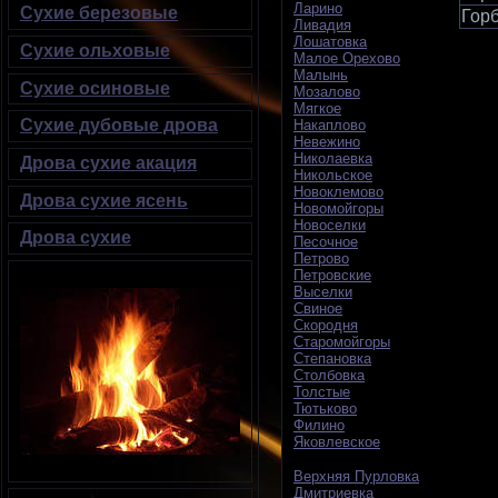
Ларино
Сухие березовые
Горб
Ливадия
Лошатовка
Сухие ольховые
Малое Орехово
Малынь
Сухие осиновые
Мозалово
Мягкое
Сухие дубовые дрова
Накаплово
Невежино
Николаевка
Дрова сухие акация
Никольское
Новоклемово
Дрова сухие ясень
Новомойгоры
Новоселки
Дрова сухие
Песочное
Петрово
Петровские
Выселки
Свиное
Скородня
Старомойгоры
Степановка
Столбовка
Толстые
Тютьково
Филино
Яковлевское
Верхняя Пурловка
Дмитриевка