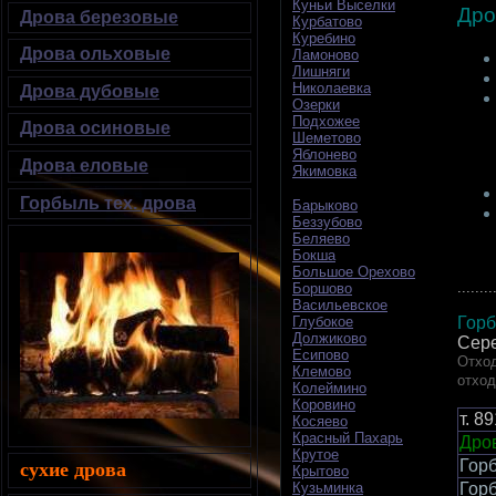
Куньи Выселки
Дро
Дрова березовые
Курбатово
Куребино
Дрова ольховые
Ламоново
Лишняги
Николаевка
Дрова дубовые
Озерки
Подхожее
Дрова осиновые
Шеметово
Яблонево
Дрова еловые
Якимовка
Горбыль тех. дрова
Барыково
Беззубово
Беляево
Бокша
Большое Орехово
........
Боршово
Васильевское
Горб
Глубокое
Должиково
Сере
Есипово
Отход
Клемово
отход
Колеймино
Коровино
т.
89
Косяево
Красный Пахарь
Дров
Крутое
Горб
сухие дрова
Крытово
Горб
Кузьминка