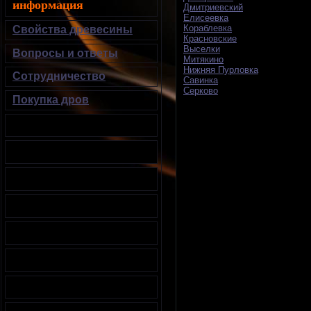
информация
Дмитриевский
Елисеевка
Кораблевка
Свойства древесины
Красновские
Выселки
Вопросы и ответы
Митякино
Нижняя Пурловка
Сотрудничество
Савинка
Серково
Покупка дров