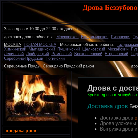
Дрова Беззубово
Заказ дров с 10.00 до 22.00 ежедневно
доставка дров в областях:
Московская
Владимирская
Рязанская
Ту
МОСКВА
НОВАЯ МОСКВА
Московская область районы:
Талдомски
Химкинский
Мытищинский
Пушкинский
Щелковский
Можайский
Руз
Ленинский
Люберецкий
Раменский
Воскресенский
Егорьевский
Под
Серебряно-Прудский
Ногинский
Серебряные Пруды Серебряно Прудский район дрова
Дрова с дост
Купить дрова в Беззубово
Доставка дров
Без
Доставка дров
о
Дрова уложены 
Выгрузка дров 
продажа дров