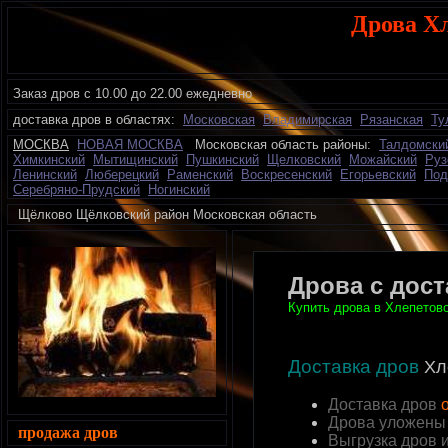
Дрова Х
Заказ дров с 10.00 до 22.00 ежедневно
доставка дров в областях:
Московская
Владимирская
Рязанская
Ту
МОСКВА
НОВАЯ МОСКВА
Московская область районы:
Талдомски
Химкинский
Мытищинский
Пушкинский
Щелковский
Можайский
Руз
Ленинский
Люберецкий
Раменский
Воскресенский
Егорьевский
Под
Серебряно-Прудский
Ногинский
Щёлково Щёлковский район Московская область д
Дрова с дос
Купить дрова в Хлепетово
Доставка дров
Хл
Доставка дров
о
Дрова уложены
продажа дров
Выгрузка дров 